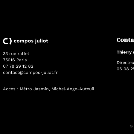
Conta
Thierry
33 rue raffet
75016 Paris
Directeu
07 78 29 12 82
06 08 2
contact@compos-juliot.fr
Accès : Métro Jasmin, Michel-Ange-Auteuil
© 