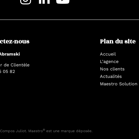
ctez-nous
Plan du site
 Abramski
Accueil
L’agence
r de Clientèle
Nos clients
5 05 82
Actualités
Maestro Solution
®
Compos Juliot. Maestro
est une marque déposée.