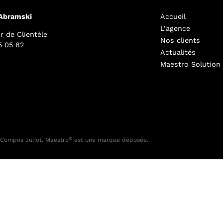
 Abramski
Accueil
L’agence
r de Clientèle
Nos clients
5 05 82
Actualités
Maestro Solution
®
Compos Juliot. Maestro
est une marque déposée.